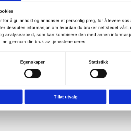
ookies
n kommune:
http://www.nes-bu.kommune.no/
 for å gi innhold og annonser et personlig preg, for å levere sos
deler dessuten informasjon om hvordan du bruker nettstedet vårt,
rdal kommune:
http://www.sor-aurdal.kommune.no/
og analysearbeid, som kan kombinere den med annen informasjon d
 inn gjennom din bruk av tjenestene deres.
:
http://www.hedalen.no/
 området:
http://www.systemsoft.no/Sobekklia/wx.htm
Egenskaper
Statistikk
lan sti- og løypelag:
http://www.buvatn.no/
Tillat utvalg