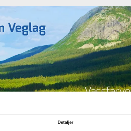
jon
Abonnement
Kart
Lenker
Veglagene
Att
Detaljer