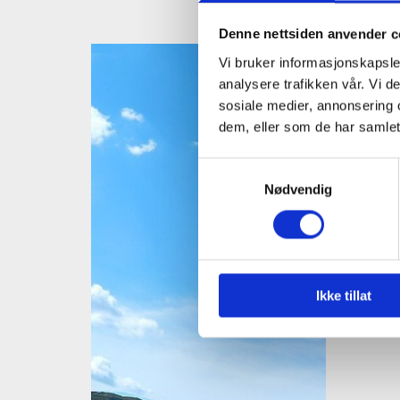
Denne nettsiden anvender c
Nesbye
Vi bruker informasjonskapsler
analysere trafikken vår. Vi 
Sør-Au
sosiale medier, annonsering 
dem, eller som de har samlet
Hedalen
Samtykkevalg
Været i
Nødvendig
Buvasstø
Ikke tillat