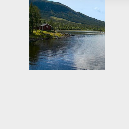
Nesbyen - Hedalen Veglag

Hedalsvegen 2347